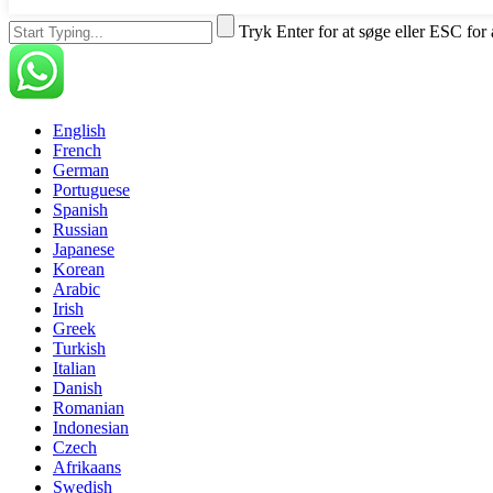
Tryk Enter for at søge eller ESC for 
English
French
German
Portuguese
Spanish
Russian
Japanese
Korean
Arabic
Irish
Greek
Turkish
Italian
Danish
Romanian
Indonesian
Czech
Afrikaans
Swedish