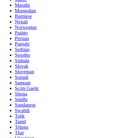
Marathi
Mongolian
Burmese
Nepali
Norwegian
Pashto
Persian
Punjabi
Serbian
Sesotho
Sinhala
Slovak
Slovenian
Somali
Samoan
Scots Gaelic
Shona
Sindhi
Sundanese
Swahili
Tajik
Tamil
Telugu
Thai