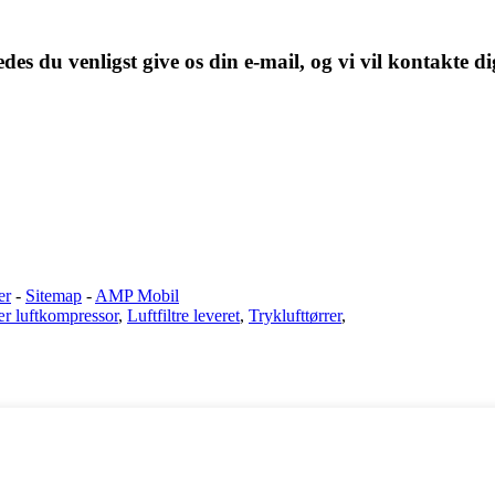
des du venligst give os din e-mail, og vi vil kontakte di
er
-
Sitemap
-
AMP Mobil
ær luftkompressor
,
Luftfiltre leveret
,
Tryklufttørrer
,