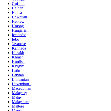
Gujarati
Haitian
Hausa
Hawaiian
Hebrew
Hmong
Hungarian
Icelandic
Igbo
Javanese
Kannada
Kazakh
Khmer
Kurdish
Kyrgyz
Latin
Latvian
Lithuanian
Luxembou..
Macedonian
Malagasy
Malay
Malayalam
Maltese
Maori