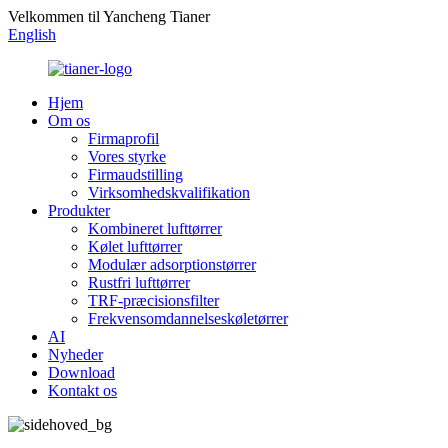
Velkommen til Yancheng Tianer
English
Hjem
Om os
Firmaprofil
Vores styrke
Firmaudstilling
Virksomhedskvalifikation
Produkter
Kombineret lufttørrer
Kølet lufttørrer
Modulær adsorptionstørrer
Rustfri lufttørrer
TRF-præcisionsfilter
Frekvensomdannelseskøletørrer
AI
Nyheder
Download
Kontakt os