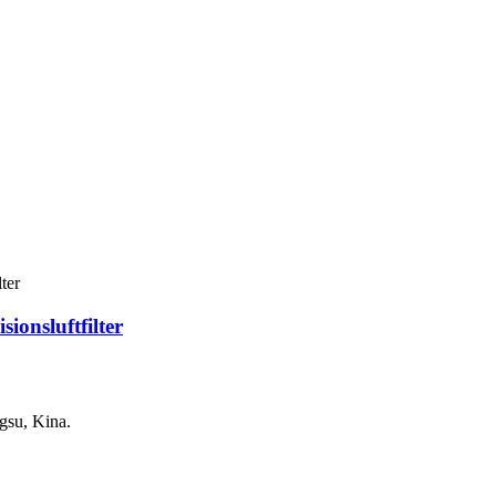
onsluftfilter
gsu, Kina.