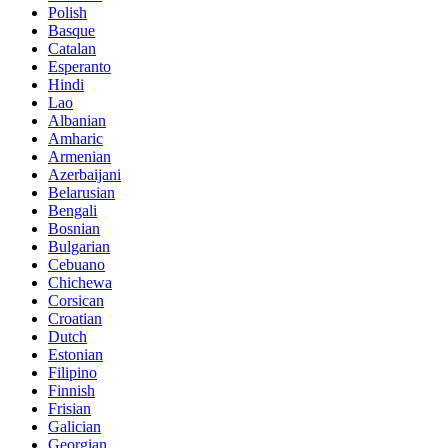
Polish
Basque
Catalan
Esperanto
Hindi
Lao
Albanian
Amharic
Armenian
Azerbaijani
Belarusian
Bengali
Bosnian
Bulgarian
Cebuano
Chichewa
Corsican
Croatian
Dutch
Estonian
Filipino
Finnish
Frisian
Galician
Georgian