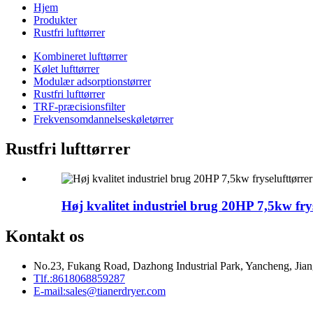
Hjem
Produkter
Rustfri lufttørrer
Kombineret lufttørrer
Kølet lufttørrer
Modulær adsorptionstørrer
Rustfri lufttørrer
TRF-præcisionsfilter
Frekvensomdannelseskøletørrer
Rustfri lufttørrer
Høj kvalitet industriel brug 20HP 7,5kw fr
Kontakt os
No.23, Fukang Road, Dazhong Industrial Park, Yancheng, Jian
Tlf.:
8618068859287
E-mail:
sales@tianerdryer.com