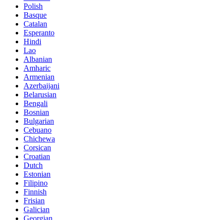
Polish
Basque
Catalan
Esperanto
Hindi
Lao
Albanian
Amharic
Armenian
Azerbaijani
Belarusian
Bengali
Bosnian
Bulgarian
Cebuano
Chichewa
Corsican
Croatian
Dutch
Estonian
Filipino
Finnish
Frisian
Galician
Georgian