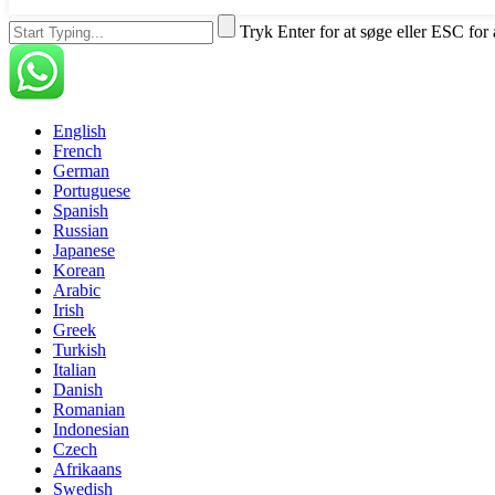
Tryk Enter for at søge eller ESC for 
English
French
German
Portuguese
Spanish
Russian
Japanese
Korean
Arabic
Irish
Greek
Turkish
Italian
Danish
Romanian
Indonesian
Czech
Afrikaans
Swedish