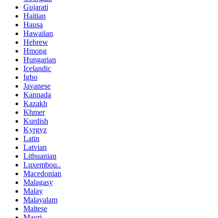
Gujarati
Haitian
Hausa
Hawaiian
Hebrew
Hmong
Hungarian
Icelandic
Igbo
Javanese
Kannada
Kazakh
Khmer
Kurdish
Kyrgyz
Latin
Latvian
Lithuanian
Luxembou..
Macedonian
Malagasy
Malay
Malayalam
Maltese
Maori