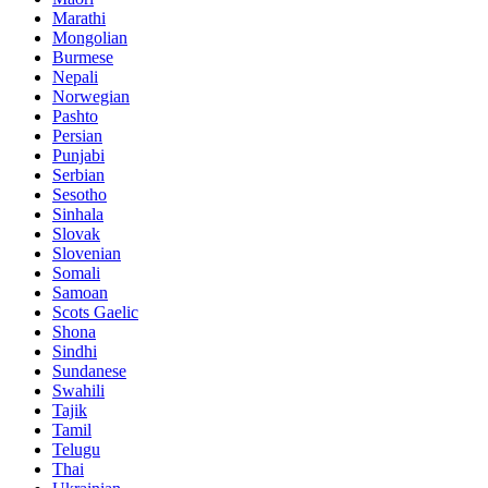
Marathi
Mongolian
Burmese
Nepali
Norwegian
Pashto
Persian
Punjabi
Serbian
Sesotho
Sinhala
Slovak
Slovenian
Somali
Samoan
Scots Gaelic
Shona
Sindhi
Sundanese
Swahili
Tajik
Tamil
Telugu
Thai