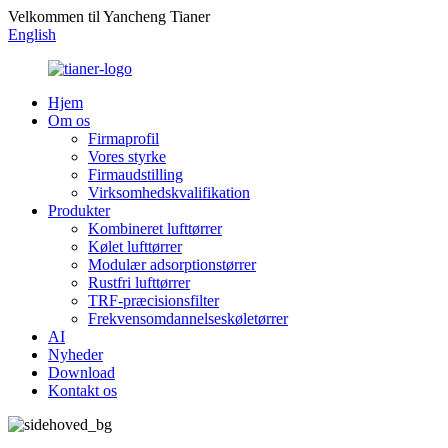
Velkommen til Yancheng Tianer
English
Hjem
Om os
Firmaprofil
Vores styrke
Firmaudstilling
Virksomhedskvalifikation
Produkter
Kombineret lufttørrer
Kølet lufttørrer
Modulær adsorptionstørrer
Rustfri lufttørrer
TRF-præcisionsfilter
Frekvensomdannelseskøletørrer
AI
Nyheder
Download
Kontakt os