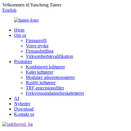
Velkommen til Yancheng Tianer
English
Hjem
Om os
Firmaprofil
Vores styrke
Firmaudstilling
Virksomhedskvalifikation
Produkter
Kombineret lufttørrer
Kølet lufttørrer
Modulær adsorptionstørrer
Rustfri lufttørrer
TRF-præcisionsfilter
Frekvensomdannelseskøletørrer
AI
Nyheder
Download
Kontakt os