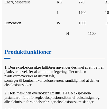
Energibesparelse
KG
270
31
L
1700
18
Dimension
W
1000
11
H
1100
Produktfunktioner
1. Den eksplosionssikre lufttørrer anvender designet af en tre-i-en
pladevarmeveksler af aluminiumlegering eller tre-i-en
pladevarmeveksler af rustfrit stål,
som
tager
til
konto
antikorrosionsevnen, samtidig med at den er
eksplosionssikker.
2. Hele maskinen overholder Ex d
ll
C T4 Gb eksplosion-
pr
standard, fuldt forseglet eksplosionssikker el-boksdesign, og
alle elektriske forbindelser bruger eksplosionssikre slanger.