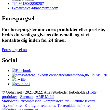
Tlf.:
8618068859287
E-mail:
sales@tianerdryer.com
Forespørgsel
For forespørgsler om vores produkter eller prisliste,
bedes du venligst give os din e-mail, og vi vil
kontakte dig inden for 24 timer.
Forespørgsel nu
Social
© Ophavsret - 2021-2022: Alle rettigheder forbeholdes.
Hotte
produkter
-
Sitemap
-
AMP Mobil
Stationær luftkompressor
,
Kompressorfilter
,
Luftfiltre leveret
,
Tryklufttørrer
,
Kraftig tørretumbler
,
Tørremiddel lufttørrer
,