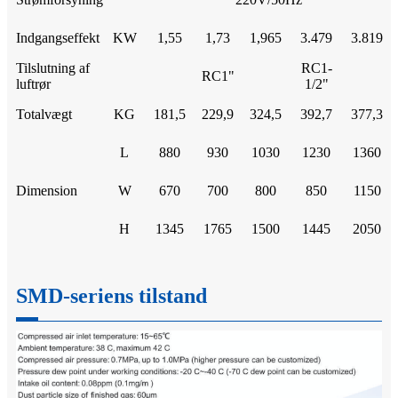
Indgangseffekt
KW
1,55
1,73
1,965
3.479
3.819
Tilslutning af
RC1-
RC1"
luftrør
1/2"
Totalvægt
KG
181,5
229,9
324,5
392,7
377,3
L
880
930
1030
1230
1360
Dimension
W
670
700
800
850
1150
H
1345
1765
1500
1445
2050
SMD-seriens tilstand