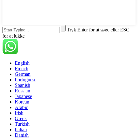
Tryk Enter for at søge eller ESC
for at lukke
English
French
German
Portuguese
Spanish
Russian
Japanese
Korean
Arabic
Irish
Greek
Turkish
Italian
Danish