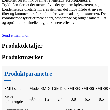
køletørrer og en mikrovarme-regenerativ adsorptionstørrer.
Trykluften fjerner det meste af vandet gennem køletørreren, og den
kondenserede olietåge filtreres gennem det indbyggede A-niveau
filter og kommer derefter ind i mikrovarme-adsorptionstørreren. Den
kombinerede tørrer er mere energibesparende og bruger mindre luft
og opnår det nominelle dugpunkt mere effektivt.
Send e-mail til os
Produktdetaljer
Produktmærker
Produktparametre
SMD-serien
Model
SMD01
SMD02
SMD03
SMD06
SMD08
Maks.
3
1.2
2.4
3,8
6,5
8,5
m
/min
luftmængde
Strømforsyning
220V/50Hz