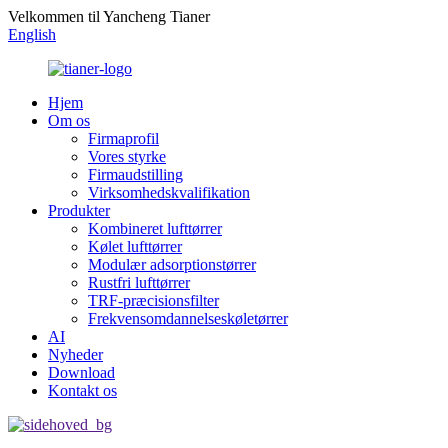
Velkommen til Yancheng Tianer
English
Hjem
Om os
Firmaprofil
Vores styrke
Firmaudstilling
Virksomhedskvalifikation
Produkter
Kombineret lufttørrer
Kølet lufttørrer
Modulær adsorptionstørrer
Rustfri lufttørrer
TRF-præcisionsfilter
Frekvensomdannelseskøletørrer
AI
Nyheder
Download
Kontakt os