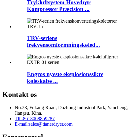
Trykluftsystem Hovedrør
Kompressor Præcision ...
TRV-seriens
frekvensomformningskøled...
Engros nyeste eksplosionssikre
køleskabe ...
Kontakt os
No.23, Fukang Road, Dazhong Industrial Park, Yancheng,
Jiangsu, Kina.
Tlf.:
8618068859287
E-mail:
sales@tianerdryer.com
Forespørgsel